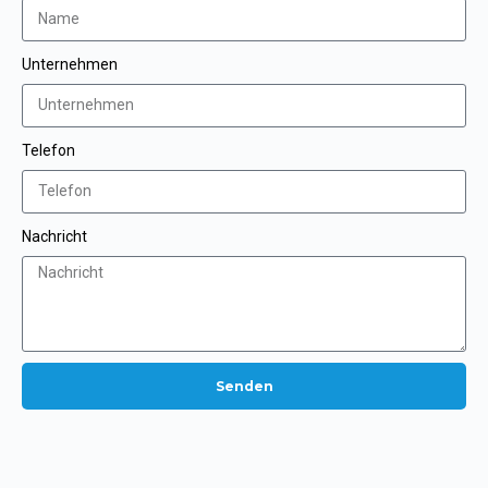
Unternehmen
Telefon
Nachricht
Senden
A
l
t