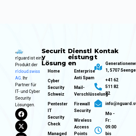
e
r
n
a
t
i
v
e
Securit
Dienstl
Kontak
:
y
eistung
t
n’guard ist ein
Lösung
en
Generationen
Produkt der
1, 5707 Seeng
Home
Enterprise
n’cloud.swiss
Anti Spam
AG
. Ihr
+41 62
Cyber
Partner für
511 82
Security
Mail-
IT- und Cyber
82
Schweiz
Verschlüsselung
Security
info@nguard.s
Pentester
Firewall
Lösungen.
IT
Security
Mo -
Security
Wireless
Fr:
Check
Access
09.00
Managed
Points
bis