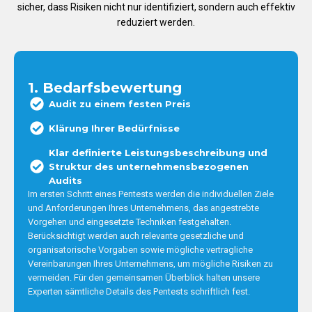
sicher, dass Risiken nicht nur identifiziert, sondern auch effektiv
reduziert werden.
1. Bedarfsbewertung
Audit zu einem festen Preis
Klärung Ihrer Bedürfnisse
Klar definierte Leistungsbeschreibung und
Struktur des unternehmensbezogenen
Audits
Im ersten Schritt eines Pentests werden die individuellen Ziele
und Anforderungen Ihres Unternehmens, das angestrebte
Vorgehen und eingesetzte Techniken festgehalten.
Berücksichtigt werden auch relevante gesetzliche und
organisatorische Vorgaben sowie mögliche vertragliche
Vereinbarungen Ihres Unternehmens, um mögliche Risiken zu
vermeiden. Für den gemeinsamen Überblick halten unsere
Experten sämtliche Details des Pentests schriftlich fest.