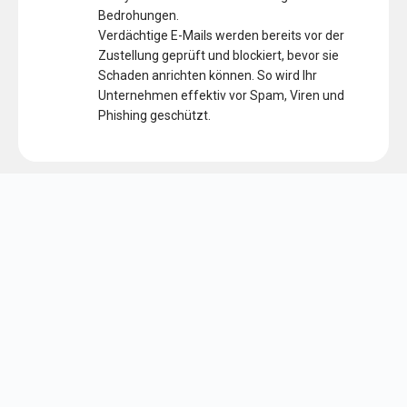
Bedrohungen.
Verdächtige E-Mails werden bereits vor der
Zustellung geprüft und blockiert, bevor sie
Schaden anrichten können. So wird Ihr
Unternehmen effektiv vor Spam, Viren und
Phishing geschützt.
Schutz vor modernen
Angriffen
Diese Lösung erkennt auch komplexe
Angriffsmuster wie Zero-Day-Bedrohungen
oder gezielte Phishing-Kampagnen.
Zusätzlich werden eingehende und
ausgehende E-Mails gescannt, um
Datenlecks zu verhindern und Ihre
Kommunikation vollständig abzusichern.