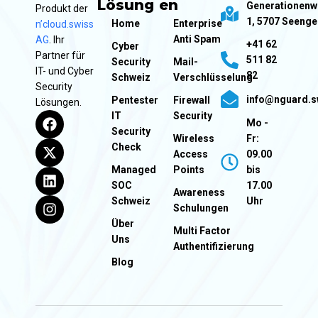
Lösung
en
Generationen
Produkt der
1, 5707 Seeng
Home
Enterprise
n’cloud.swiss
Anti Spam
AG
. Ihr
+41 62
Cyber
Partner für
511 82
Security
Mail-
IT- und Cyber
82
Schweiz
Verschlüsselung
Security
info@nguard.s
Pentester
Firewall
Lösungen.
IT
Security
Mo -
Security
Wireless
Fr:
Check
Access
09.00
Managed
Points
bis
SOC
17.00
Awareness
Schweiz
Uhr
Schulungen
Über
Multi Factor
Uns
Authentifizierung
Blog