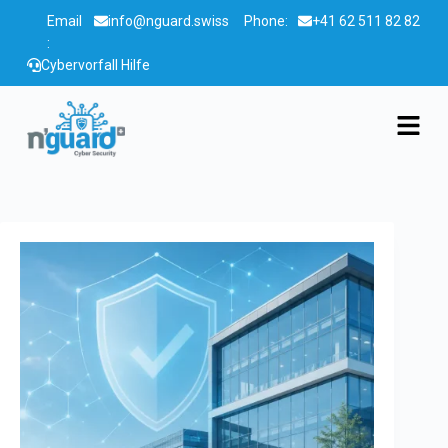
Email
info@nguard.swiss
Phone:
+41 62 511 82 82
:
Cybervorfall Hilfe