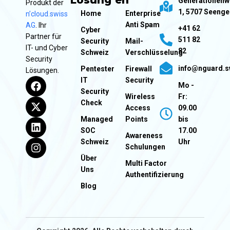
Lösung
en
Generationen
Produkt der
1, 5707 Seeng
Home
Enterprise
n’cloud.swiss
Anti Spam
AG
. Ihr
+41 62
Cyber
Partner für
511 82
Security
Mail-
IT- und Cyber
82
Schweiz
Verschlüsselung
Security
info@nguard.s
Pentester
Firewall
Lösungen.
IT
Security
Mo -
Security
Wireless
Fr:
Check
Access
09.00
Managed
Points
bis
SOC
17.00
Awareness
Schweiz
Uhr
Schulungen
Über
Multi Factor
Uns
Authentifizierung
Blog