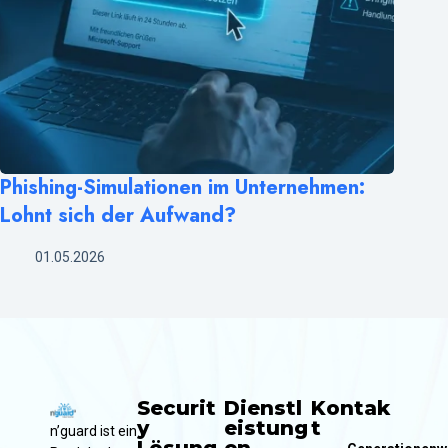
Phishing-Simulationen im Unternehmen:
Lohnt sich der Aufwand?
01.05.2026
Securit
Dienstl
Kontak
y
eistung
t
n’guard ist ein