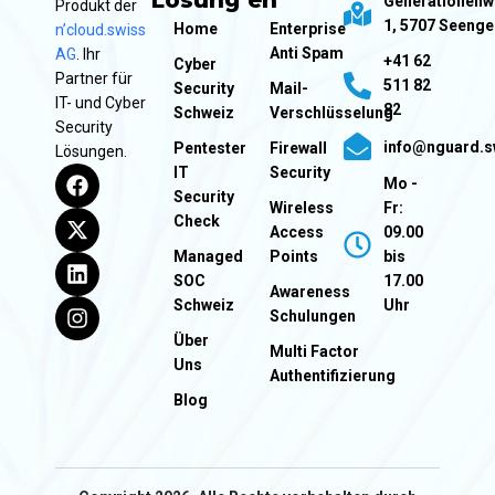
Lösung
en
Generationen
Produkt der
1, 5707 Seeng
Home
Enterprise
n’cloud.swiss
Anti Spam
AG
. Ihr
+41 62
Cyber
Partner für
511 82
Security
Mail-
IT- und Cyber
82
Schweiz
Verschlüsselung
Security
info@nguard.s
Pentester
Firewall
Lösungen.
IT
Security
Mo -
Security
Wireless
Fr:
Check
Access
09.00
Managed
Points
bis
SOC
17.00
Awareness
Schweiz
Uhr
Schulungen
Über
Multi Factor
Uns
Authentifizierung
Blog