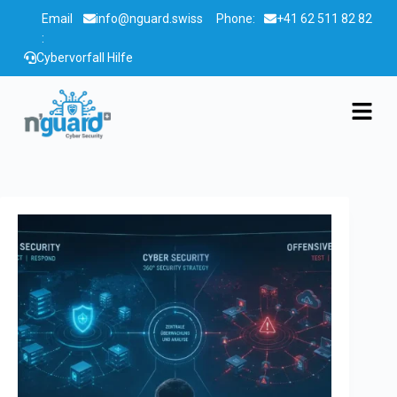
Email
info@nguard.swiss
Phone:
+41 62 511 82 82
:
Cybervorfall Hilfe