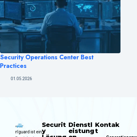
Security Operations Center Best
Practices
01.05.2026
Securit
Dienstl
Kontak
y
eistung
t
n’guard ist ein